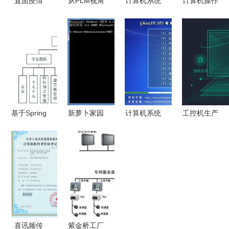
直面疫情
从PLM视角
计算机系统
计算机操作
罗莱迪思以
看懂数字化
处理的信息
系统结构与
数字化转型
工厂的架构
与服务解析
核心功能解
助推企业创
体系
析——以汤
新升级
小丹《计算
机操作系
统》（第四
版）为引
基于Spring
新萝卜家园
计算机系统
工控机生产
Boot的自习
Win7系统
服务 cn精
厂家 计算
室预订系统
提示“未能
品Ghost
机系统服务
设计与实现
连接一个
XP SP3电
领域的核心
——计算机
Windows服
脑公司通用
力量
毕业设计源
务”的解决
版系统最新
码解析
方法
版深度解析
与下载指南
喜讯频传
紫金桥工厂